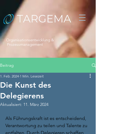
Organisationsentwicklung &
Prozessmanagement
Beitrag
1. Feb. 2024
1 Min. Lesezeit
Die Kunst des
Delegierens
Aktualisiert:
11. März 2024
Als Führungskraft ist es entscheidend, 
Verantwortung zu teilen und Talente zu 
entfalten. Durch Delegieren schaffen 