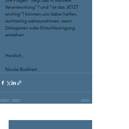
Die Fragen "liegt das in MEINER 
Verantwortung"? und "ist das JETZT 
wichtig"? können uns dabei helfen, 
rechtzeitig wahrzunehmen, wenn 
Delegieren oder Entschleunigung 
anstehen.
Herzlich,
Nicole Burkhart
Alle ansehen
Aktuelle Beiträge