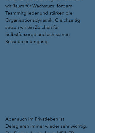
wir Raum für Wachstum, fördern 
Teammitglieder und stärken die 
Organisationsdynamik. Gleichzeitig 
setzen wir ein Zeichen für 
Selbstfürsorge und achtsamen 
Ressourcenumgang.
Aber auch im Privatleben ist 
Delegieren immer wieder sehr wichtig. 