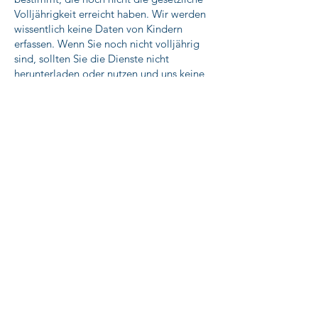
Volljährigkeit erreicht haben. Wir werden
wissentlich keine Daten von Kindern
erfassen. Wenn Sie noch nicht volljährig
sind, sollten Sie die Dienste nicht
herunterladen oder nutzen und uns keine
Informationen zur Verfügung stellen.
Wir behalten uns das Recht vor, jederzeit
einen Altersnachweis zu verlangen, damit
wir überprüfen können, ob Minderjährige
unsere Dienste nutzen. Für den Fall, dass
wir Kenntnis davon erlangen, dass ein
Minderjähriger unsere Dienste nutzt,
können wir diesen Nutzern den Zugang zu
unseren Diensten untersagen und ihn
sperren, und wir können alle bei uns
gespeicherten Daten über diesen Nutzer
löschen. Sollten Sie Grund zu der
Annahme haben, dass ein Minderjähriger
Daten an uns weitergegeben hat, nehmen
Sie bitte, wie unten erläutert, Kontakt zu