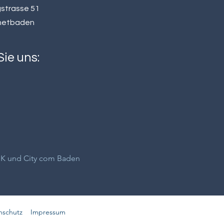
strasse 51
netbaden
ie uns:
HK und City com Baden
nschutz
Impressum