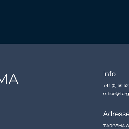
Info
+41 (0) 56 5
office@tar
Adress
TARGEMA 