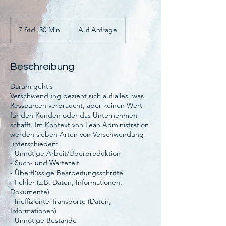
Auf
Anfrage
7 Std. 30 Min.
7
Auf Anfrage
S
t
d
Beschreibung
.
3
Darum geht`s
0
Verschwendung bezieht sich auf alles, was
M
Ressourcen verbraucht, aber keinen Wert
i
für den Kunden oder das Unternehmen
n
schafft. Im Kontext von Lean Administration
.
werden sieben Arten von Verschwendung
unterschieden:
- Unnötige Arbeit/Überproduktion
- Such- und Wartezeit
- Überflüssige Bearbeitungsschritte
- Fehler (z.B. Daten, Informationen,
Dokumente)
- Ineffiziente Transporte (Daten,
Informationen)
- Unnötige Bestände