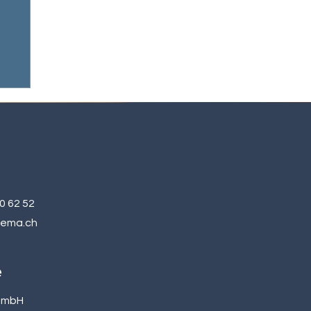
20 62 52
gema.ch
e
GmbH