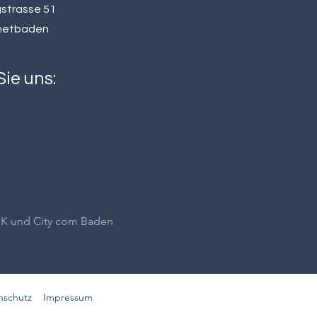
strasse 51
netbaden
ie uns:
HK und City com Baden
nschutz
Impressum