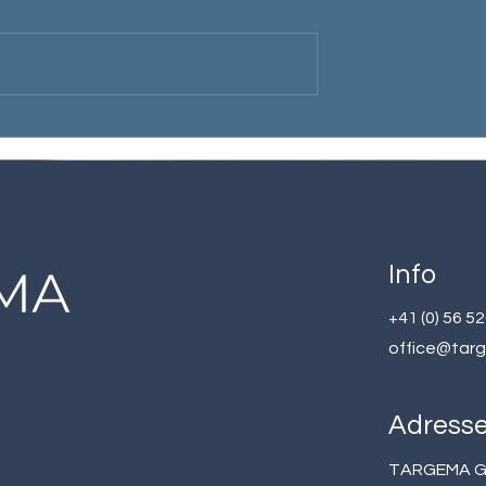
Die Kunst des Delegierens
Modell für
enz
Info
+41 (0) 56 5
office@tar
Adress
TARGEMA 