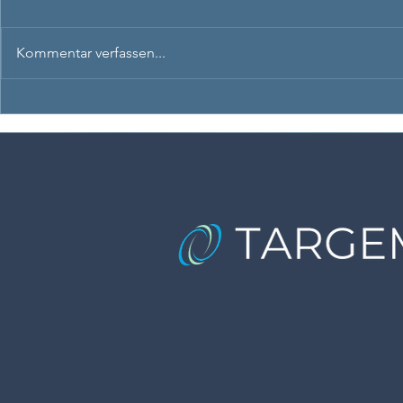
Kommentar verfassen...
Positive Leadership und
Das PERMA-
Perma Lead
mehr Resili